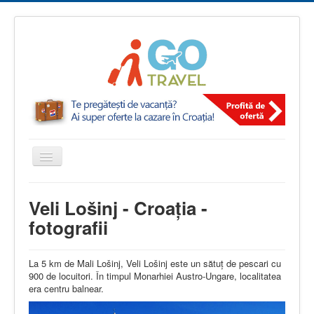
Comută
navigarea
igotravel.ro
Imagini din Croația
Veli Lošinj - Croația -
Veli Lošinj - Croația - fotografii
fotografii
La 5 km de Mali Lošinj, Veli Lošinj este un sătuţ de pescari cu
900 de locuitori. În timpul Monarhiei Austro-Ungare, localitatea
era centru balnear.