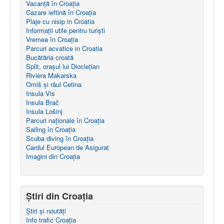
Vacanță în Croația
r
Cazare ieftină în Croația
e
Plaje cu nisip in Croatia
u
Informații utile pentru turiști
t
Vremea în Croația
i
Parcuri acvatice in Croatia
l
Bucătăria croată
i
Split, orașul lui Dioclețian
z
Riviera Makarska
a
Omiš și râul Cetina
t
Insula Vis
o
Insula Brač
r
Insula Lošinj
:
Parcuri naţionale în Croația
Sailing în Croaţia
5
Scuba diving în Croația
Cardul European de Asigurat
/
Imagini din Croația
5
Știri din Croația
Știri și noutăți
Info trafic Croația