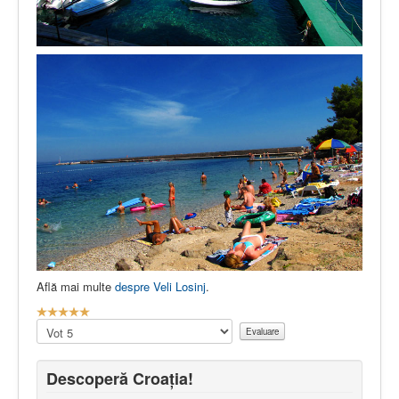
Află mai multe
despre Veli Losinj
.
E
v
Vă
a
rugăm
l
să
u
evaluați
Descoperă Croația!
a