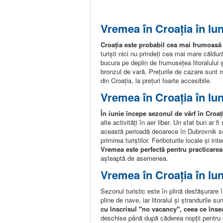
Vremea în Croația în lu
Croația este probabil cea mai frumoasă
turiști nici nu prindeți cea mai mare căldu
bucura pe deplin de frumusețea litoralului
bronzul de vară. Prețurile de cazare sunt m
din Croația, la prețuri foarte accesibile.
Vremea în Croația în lun
În iunie începe sezonul de vârf în Croaț
alte activități în aer liber. Un sfat bun ar 
această perioadă deoarece în Dubrovnik sezo
primirea turiștilor. Feriboturile locale și in
Vremea este perfectă pentru practicarea sp
așteaptă de asemenea.
Vremea în Croația în lun
Sezonul turistic este în plină desfășurare 
pline de nave, iar litoralul și ștrandurile sun
cu înscrisul "no vacancy", ceea ce înse
deschise până după căderea nopții pentru a 