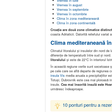
Vremea în iulie
Vremea în august
Vremea în septembrie
Vremea în octombrie
Clima în zona mediteraneană
Clima în zona continentală
Croația are două zone climatice distinc
coasta Adriaticii. Datorită reliefului variat
Clima mediteraneană în
Climatul litoralului și insulelor din nord 
diferențe de temperatură între sud și nord
litoralului
și este de 22°C în interiorul Ist
În această regiune verile sunt secetoase și 
pe cele care se află departe de regiunea 
insula Vis
media anuala a precipitațiilor 
Totuși, Dubrovnik este cea mai ploioasă in
insule.
Cea mai însorită insulă este Hvar
urmăresc îndeaproape.
10 ponturi pentru a rezer