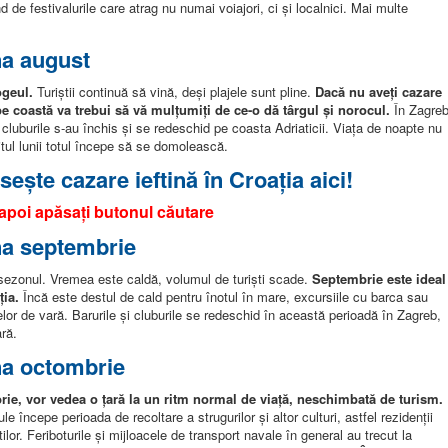
d de festivalurile care atrag nu numai voiajori, ci și localnici. Mai multe
na august
ogeul.
Turiștii continuă să vină, deși plajele sunt pline.
Dacă nu aveți cazare
 pe coastă va trebui să vă mulțumiți de ce-o dă târgul și norocul.
În Zagreb
t, cluburile s-au închis și se redeschid pe coasta Adriaticii. Viața de noapte nu
șitul lunii totul începe să se domolească.
ește cazare ieftină în Croația aici!
 apoi apăsați butonul căutare
na septembrie
asezonul. Vremea este caldă, volumul de turiști scade.
Septembrie este ideal
ția.
Încă este destul de cald pentru înotul în mare, excursiile cu barca sau
lor de vară. Barurile și cluburile se redeschid în această perioadă în Zagreb,
ară.
na octombrie
brie, vor vedea o țară la un ritm normal de viață, neschimbată de turism.
e începe perioada de recoltare a strugurilor și altor culturi, astfel rezidenții
ilor. Feriboturile și mijloacele de transport navale în general au trecut la