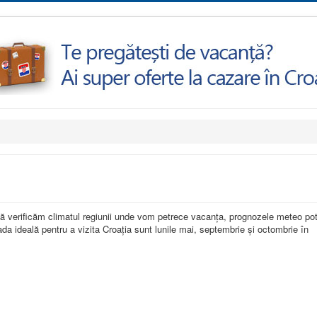
 să verificăm climatul regiunii unde vom petrece vacanța, prognozele meteo po
ada ideală pentru a vizita Croația sunt lunile mai, septembrie și octombrie în