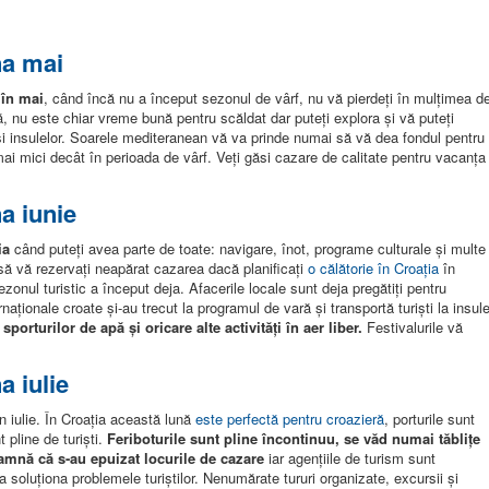
na mai
 în mai
, când încă nu a început sezonul de vârf, nu vă pierdeți în mulțimea d
ră, nu este chiar vreme bună pentru scăldat dar puteți explora și vă puteți
 și insulelor. Soarele mediteranean vă va prinde numai să vă dea fondul pentru
ai mici decât în perioada de vârf. Veți găsi cazare de calitate pentru vacanța
a iunie
ia
când puteți avea parte de toate: navigare, înot, programe culturale și multe
fi să vă rezervați neapărat cazarea dacă planificați
o călătorie în Croația
în
nul turistic a început deja. Afacerile locale sunt deja pregătiți pentru
ternaționale croate și-au trecut la programul de vară și transportă turiști la insule
orturilor de apă și oricare alte activități în aer liber.
Festivalurile vă
a iulie
în iulie. În Croația această lună
este perfectă pentru croazieră
, porturile sunt
t pline de turiști.
Feriboturile sunt pline încontinuu, se văd numai tăblițe
amnă că s-au epuizat locurile de cazare
iar agențiile de turism sunt
soluționa problemele turiștilor. Nenumărate tururi organizate, excursii și