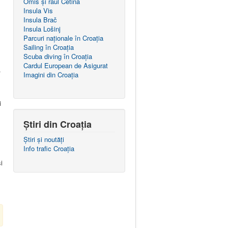
Omiš și râul Cetina
Insula Vis
Insula Brač
Insula Lošinj
Parcuri naţionale în Croația
Sailing în Croaţia
Scuba diving în Croația
Cardul European de Asigurat
.
Imagini din Croația
i
Știri din Croația
Știri și noutăți
Info trafic Croația
i