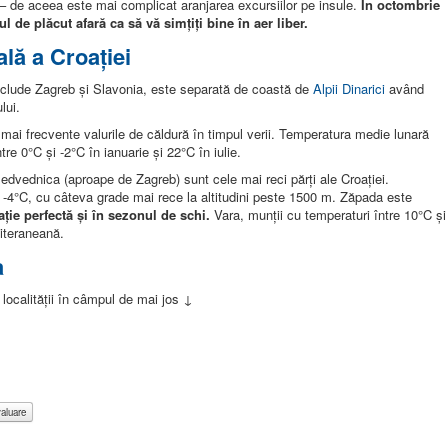
– de aceea este mai complicat aranjarea excursiilor pe insule.
În octombrie
 de plăcut afară ca să vă simțiți bine în aer liber.
lă a Croației
 include Zagreb și Slavonia, este separată de coastă de
Alpii Dinarici
având
lui.
ce mai frecvente valurile de căldură în timpul verii. Temperatura medie lunară
re 0°C și -2°C în ianuarie și 22°C în iulie.
edvednica (aproape de Zagreb) sunt cele mai reci părți ale Croației.
 -4°C, cu câteva grade mai rece la altitudini peste 1500 m. Zăpada este
ție perfectă și în sezonul de schi.
Vara, munții cu temperaturi între 10°C și
iteraneană.
a
ocalității în câmpul de mai jos ↓