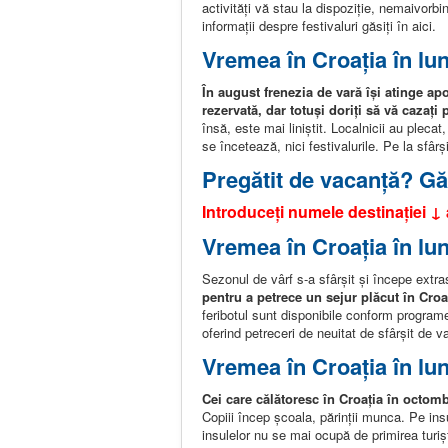
activități vă stau la dispoziție, nemaivorbin
informații despre festivaluri găsiți în aici.
Vremea în Croația în lu
În august frenezia de vară își atinge ap
rezervată, dar totuși doriți să vă cazați
însă, este mai liniștit. Localnicii au pleca
se încetează, nici festivalurile. Pe la sfâr
Pregătit de vacanță? Găs
Introduceți numele destinației ↓
Vremea în Croația în lu
Sezonul de vârf s-a sfârșit și începe extr
pentru a petrece un sejur plăcut în Croa
feribotul sunt disponibile conform programe
oferind petreceri de neuitat de sfârșit de v
Vremea în Croația în lu
Cei care călătoresc în Croația în octom
Copiii încep școala, părinții munca. Pe insul
insulelor nu se mai ocupă de primirea turișt