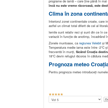
programe de iarnă – care ține până în mai 
încă nu este vreme răcoroasă, este destul
Clima în zona continenta
Interiorul zonei continentale croate, care
astfel un climat total diferit de cel al litoralu
Iernile sunt relativ reci și sunt din ce în 
variază în funcție de anotimp, încadrând înt
Zonele muntoase, ca
regiunea Velebit
și M
Temperatura medie iarna este între -2°C și
frecventă în munți,
făcând Croația destina
18°C devin refugiul răcoros în căldura med
Prognoza meteo Croați
Pentru prognoza meteo introduceți numele l
E
v
Vă
a
rugăm
l
să