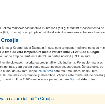
te
: climă
temperat-continentală
în interiorul țării și
temperat-mediteraneană
pe
 ale țării, cu munți, câmpii, păduri și litoral există numeroase subzone climatice
 Croația
de la Istria și Kvarner până Dalmația în sud, este temperat-mediteraneană cu mic
.
Pe timp de vară temperatura medie variază între 24-26°C de-a lungul
riei, iar pe timp de iarnă este de 2°C în partea nordică și 9°C în sud.
iernile ploioase, majoritatea precipitațiilor căzând iarna. Pe insule, mai ales
continentală, vara seceta poate cauza incendii dezastruoase. De exemplu, pe
este numai de 557 mm, iar pe
insula Brač
este mult mai mare, de 952 mm.
sulă, mai ales în octombrie și decembrie. Zăpada este foarte rară pe coastă ș
, cu mai mult de 2,700 ore de soare pe an, pe care
Split
și
Vela Luka
o
va o cazare ieftină în Croația