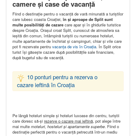
camere și case de vacanță
Fiind o destinație pentru o vacanță de vară minunată a turiștilor
care iubesc coasta Croației,
în și aproape de Split sunt
multe posibilități de cazare
care apar și în ghidurile turistice
despre Croația. Orașul croat Split, cunoscut de atmosfera sa
ieșită din comun, întâmpină turiștii cu numeroase hoteluri,
multe apartamente de închiriat și campinguri, chiar și vile care
pot fi rezervate pentru
vacanța de vis în Croația
. În Split orice
turist își găsește cazare după posibilitățile sale financiare,
după bugetul său de vacanță.
10 ponturi pentru a rezerva o
cazare ieftină în Croația
Pe lângă hoteluri simple și hoteluri luxoase din centru, turiștii
care doresc să-și
rezerve o cazare mai ieftină
, pot alege între
mai multe
moteluri, hosteluri și apartamente superbe
. Fiind o
destinație perfectă pentru o vacanță petrecută într-un mediu