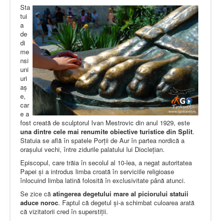
Sta
tui
a
de
di
me
nsi
uni
uri
aș
e,
car
e a
fost creată de sculptorul Ivan Mestrovic din anul 1929, este
una dintre cele mai renumite obiective turistice din Split
.
Statuia se află în spatele Porții de Aur în partea nordică a
orașului vechi, între zidurile palatului lui Dioclețian.
Episcopul, care trăia în secolul al 10-lea, a negat autoritatea
Papei și a introdus limba croată în serviciile religioase
înlocuind limba latină folosită în exclusivitate până atunci.
Se zice că
atingerea degetului mare al piciorului statuii
aduce noroc
. Faptul că degetul și-a schimbat culoarea arată
că vizitatorii cred în superstiții.