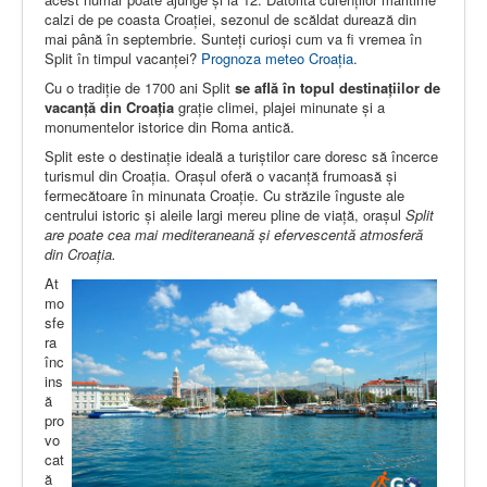
calzi de pe coasta Croației, sezonul de scăldat durează din
mai până în septembrie. Sunteţi curioşi cum va fi vremea în
Split în timpul vacanței?
Prognoza meteo Croația
.
Cu o tradiție de 1700 ani Split
se află în topul destinațiilor de
vacanță din Croația
grație climei, plajei minunate și a
monumentelor istorice din Roma antică.
Split este o destinație ideală a turiștilor care doresc să încerce
turismul din Croația. Orașul oferă o vacanță frumoasă și
fermecătoare în minunata Croație. Cu străzile înguste ale
centrului istoric și aleile largi mereu pline de viață, orașul
Split
are poate cea mai mediteraneană și efervescentă atmosferă
din Croația.
At
mo
sfe
ra
înc
ins
ă
pro
vo
cat
ă