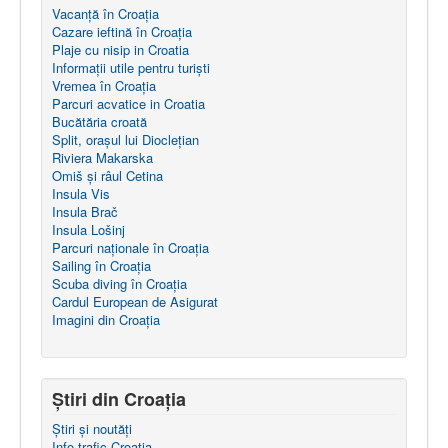
Vacanță în Croația
r
Cazare ieftină în Croația
e
Plaje cu nisip in Croatia
u
Informații utile pentru turiști
t
Vremea în Croația
i
Parcuri acvatice in Croatia
l
Bucătăria croată
i
Split, orașul lui Dioclețian
z
Riviera Makarska
a
Omiš și râul Cetina
t
Insula Vis
o
Insula Brač
r
Insula Lošinj
:
Parcuri naţionale în Croația
Sailing în Croaţia
4
Scuba diving în Croația
Cardul European de Asigurat
/
Imagini din Croația
5
Știri din Croația
Știri și noutăți
Info trafic Croația