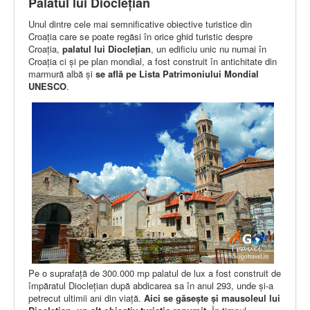
Palatul lui Dioclețian
Unul dintre cele mai semnificative obiective turistice din
Croația care se poate regăsi în orice ghid turistic despre
Croația,
palatul lui Dioclețian
, un edificiu unic nu numai în
Croația ci și pe plan mondial, a fost construit în antichitate din
marmură albă și
se află pe Lista Patrimoniului Mondial
UNESCO
.
Pe o suprafață de 300.000 mp palatul de lux a fost construit de
împăratul Dioclețian după abdicarea sa în anul 293, unde și-a
petrecut ultimii ani din viață.
Aici se găsește și mausoleul lui