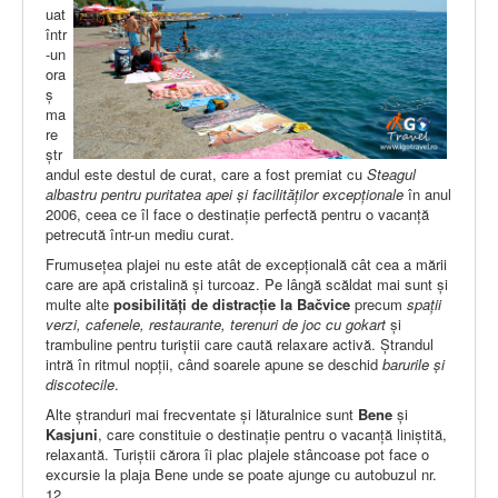
uat
într
-un
ora
ș
ma
re
ștr
andul este destul de curat, care a fost premiat cu
Steagul
albastru pentru puritatea apei și facilităților excepționale
în anul
2006, ceea ce îl face o destinație perfectă pentru o vacanță
petrecută într-un mediu curat.
Frumusețea plajei nu este atât de excepțională cât cea a mării
care are apă cristalină și turcoaz. Pe lângă scăldat mai sunt și
multe alte
posibilități de distracție la Bačvice
precum
spații
verzi, cafenele, restaurante, terenuri de joc cu gokart
și
trambuline pentru turiștii care caută relaxare activă. Ștrandul
intră în ritmul nopții, când soarele apune se deschid
barurile și
discotecile
.
Alte ștranduri mai frecventate și lăturalnice sunt
Bene
și
Kasjuni
, care constituie o destinație pentru o vacanță liniștită,
relaxantă. Turiștii cărora îi plac plajele stâncoase pot face o
excursie la plaja Bene unde se poate ajunge cu autobuzul nr.
12.