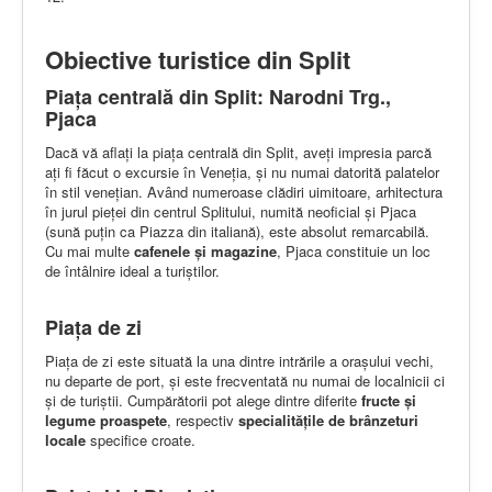
Obiective turistice din Split
Piața centrală din Split: Narodni Trg.,
Pjaca
Dacă vă aflați la piața centrală din Split, aveți impresia parcă
ați fi făcut o excursie în Veneția, și nu numai datorită palatelor
în stil venețian. Având numeroase clădiri uimitoare, arhitectura
în jurul pieței din centrul Splitului, numită neoficial și Pjaca
(sună puțin ca Piazza din italiană), este absolut remarcabilă.
Cu mai multe
cafenele și magazine
, Pjaca constituie un loc
de întâlnire ideal a turiștilor.
Piața de zi
Piața de zi este situată la una dintre intrările a orașului vechi,
nu departe de port, și este frecventată nu numai de localnicii ci
și de turiștii. Cumpărătorii pot alege dintre diferite
fructe și
legume proaspete
, respectiv
specialitățile de brânzeturi
locale
specifice croate.