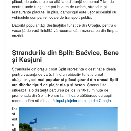
plăcut, de patru stele se află la o distanță de numai 7 km de
centru, unde turiștii se pot bucura de umbră, ștranduri și
restaurante plăcute. În plus, campingul este ușor accesibil cu
vehiculele companiei locale de transport public.
Datorită popularității destinațiilor turistice din Croația, pentru o
vacanță de vară liniștită vă recomandăm rezervarea din timp a
cazării.
Ștrandurile din Split: Bačvice, Bene
și Kasjuni
Ștrandurile din orașul croat Split reprezintă o destinație ideală
pentru vacanța de vară. Fiind un obiectiv turistic croat
atrăgător,
, cel mai popular și plăcut ștrand din orașul Split
are diferite tipuri de plajă: nisip și beton.
Ștrandul se
situează la o distanță parcursă pe jos în 10-15 minute de
promenada din Split. Pentru familii care călătoresc cu copii
recomandăm să citească
topul plajelor cu nisip din Croația
.
De
și
est
e
sit