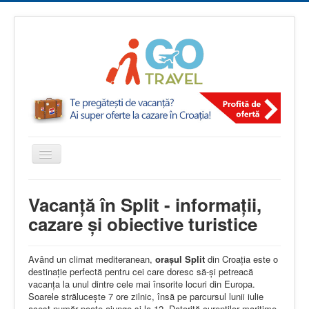
Comută
navigarea
igotravel.ro
Split, orașul lui Dioclețian
Vacanță în Split - informații,
cazare și obiective turistice
Având un climat mediteranean,
orașul Split
din Croația este o
destinație perfectă pentru cei care doresc să-și petreacă
vacanța la unul dintre cele mai însorite locuri din Europa.
Soarele strălucește 7 ore zilnic, însă pe parcursul lunii iulie
acest număr poate ajunge și la 12. Datorită curenților maritime