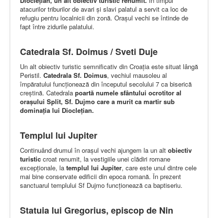
Dioclețian, un alt obiectiv turistic renumit.
În timpul
atacurilor triburilor de avari și slavi palatul a servit ca loc de
refugiu pentru localnicii din zonă. Orașul vechi se întinde de
fapt între zidurile palatului.
Catedrala Sf. Doimus / Sveti Duje
Un alt obiectiv turistic semnificativ din Croația este situat lângă
Peristil.
Catedrala Sf. Doimus
, vechiul mausoleu al
împăratului funcționează din începutul secolului 7 ca biserică
creștină. Catedrala
poartă numele sfântului ocrotitor al
orașului Split, Sf. Dujmo care a murit ca martir sub
dominația lui Dioclețian.
Templul lui Jupiter
Continuând drumul în orașul vechi ajungem la un alt
obiectiv
turistic
croat renumit, la vestigiile unei clădiri romane
excepționale, la
templul lui Jupiter
, care este unul dintre cele
mai bine conservate edificii din epoca romană. În prezent
sanctuarul templului Sf Dujmo funcționează ca baptiseriu.
Statuia lui Gregorius, episcop de Nin