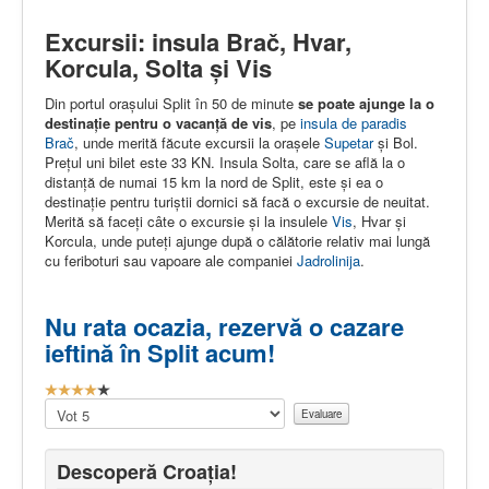
Excursii: insula Brač, Hvar,
Korcula, Solta și Vis
Din portul orașului Split în 50 de minute
se poate ajunge la o
destinație pentru o vacanță de vis
, pe
insula de paradis
Brač
, unde merită făcute excursii la orașele
Supetar
și Bol.
Prețul uni bilet este 33 KN. Insula Solta, care se află la o
distanță de numai 15 km la nord de Split, este și ea o
destinație pentru turiștii dornici să facă o excursie de neuitat.
Merită să faceți câte o excursie și la insulele
Vis
, Hvar și
Korcula, unde puteți ajunge după o călătorie relativ mai lungă
cu feriboturi sau vapoare ale companiei
Jadrolinija
.
Nu rata ocazia, rezervă o cazare
ieftină în Split acum!
E
v
Vă
a
rugăm
l
să
u
evaluați
Descoperă Croația!
a