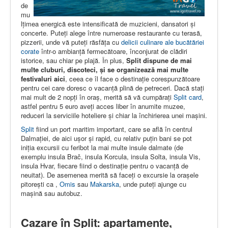
de
mu
lțimea energică este intensificată de muzicieni, dansatori și
concerte. Puteți alege între numeroase restaurante cu terasă,
pizzerii, unde vă puteți răsfăța cu
delicii culinare ale bucătăriei
corate
într-o ambianță fermecătoare, înconjurat de clădiri
istorice, sau chiar pe plajă. În plus,
Split dispune de mai
multe cluburi, discoteci, și se organizează mai multe
festivaluri aici
, ceea ce îl face o destinație corespunzătoare
pentru cei care doresc o vacanță plină de petreceri. Dacă stați
mai mult de 2 nopți în oraș, merită să vă cumpărați
Split card
,
astfel pentru 5 euro aveți acces liber în anumite muzee,
reduceri la serviciile hoteliere și chiar la închirierea unei mașini.
Split
fiind un port maritim important, care se află în centrul
Dalmației, de aici ușor și rapid, cu relativ puțin bani se pot
iniția excursii cu feribot la mai multe insule dalmate (de
exemplu insula Brač, insula Korcula, insula Solta, insula Vis,
insula Hvar, fiecare fiind o destinație pentru o vacanță de
neuitat). De asemenea merită să faceți o excursie la orașele
pitorești ca ,
Omis
sau
Makarska
, unde puteți ajunge cu
mașină sau autobuz.
Cazare în Split: apartamente,