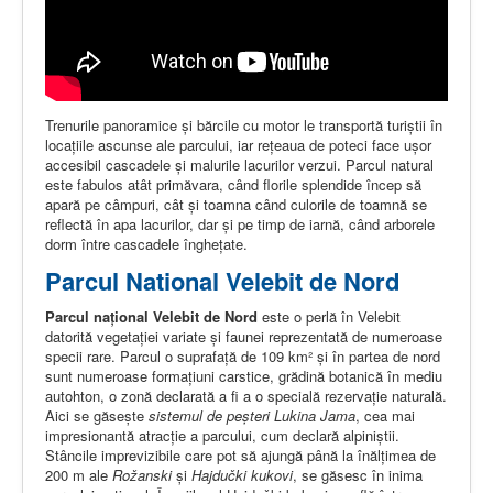
Trenurile panoramice şi bărcile cu motor le transportă turiştii în
locaţiile ascunse ale parcului, iar reţeaua de poteci face uşor
accesibil cascadele şi malurile lacurilor verzui. Parcul natural
este fabulos atât primăvara, când florile splendide încep să
apară pe câmpuri, cât şi toamna când culorile de toamnă se
reflectă în apa lacurilor, dar și pe timp de iarnă, când arborele
dorm între cascadele îngheţate.
Parcul National Velebit de Nord
Parcul național Velebit de Nord
este o perlă în Velebit
datorită vegetaţiei variate şi faunei reprezentată de numeroase
specii rare. Parcul o suprafaţă de 109 km² şi în partea de nord
sunt numeroase formaţiuni carstice, grădină botanică în mediu
autohton, o zonă declarată a fi a o specială rezervaţie naturală.
Aici se găsește
sistemul de peşteri Lukina Jama
, cea mai
impresionantă atracţie a parcului, cum declară alpiniştii.
Stâncile imprevizibile care pot să ajungă până la înălţimea de
200 m ale
Rožanski
şi
Hajdučki kukovi
, se găsesc în inima