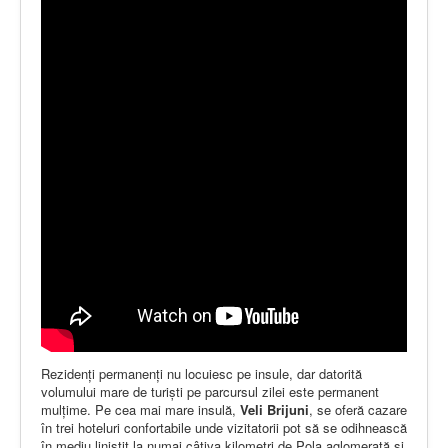
Rezidenţi permanenţi nu locuiesc pe insule, dar datorită
volumului mare de turişti pe parcursul zilei este permanent
mulţime. Pe cea mai mare insulă,
Veli Brijuni
, se oferă cazare
în trei hoteluri confortabile unde vizitatorii pot să se odihnească
în mediu liniştit la numai câțiva kilometri de Pola aglomerată şi