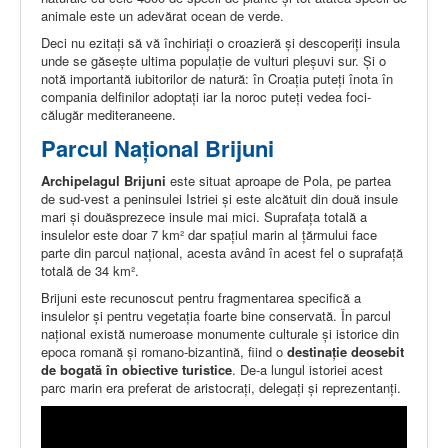
animale este un adevărat ocean de verde.
Deci nu ezitați să vă închiriați o croazieră şi descoperiţi insula
unde se găseşte ultima populaţie de vulturi pleșuvi sur. Şi o
notă importantă iubitorilor de natură: în Croaţia puteţi înota în
compania delfinilor adoptaţi iar la noroc puteţi vedea foci-
călugăr mediteraneene.
Parcul Naţional Brijuni
Archipelagul Brijuni
este situat aproape de Pola, pe partea
de sud-vest a peninsulei Istriei și este alcătuit din două insule
mari şi douăsprezece insule mai mici. Suprafaţa totală a
insulelor este doar 7 km² dar spaţiul marin al ţărmului face
parte din parcul naţional, acesta având în acest fel o suprafaţă
totală de 34 km².
Brijuni este recunoscut pentru fragmentarea specifică a
insulelor şi pentru vegetaţia foarte bine conservată. În parcul
național există numeroase monumente culturale şi istorice din
epoca romană şi romano-bizantină, fiind o
destinaţie deosebit
de bogată în obiective turistice
. De-a lungul istoriei acest
parc marin era preferat de aristocraţi, delegaţi şi reprezentanţi.