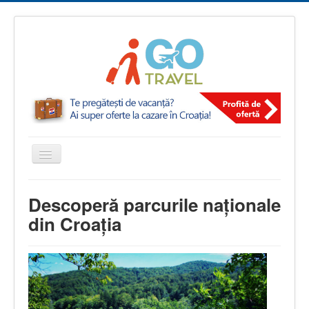
Comută
navigarea
igotravel.ro
Parcuri naţionale în Croația
Descoperă parcurile naţionale
din Croaţia