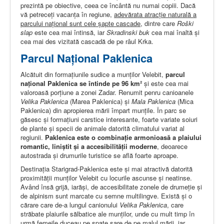
prezintă pe obiective, ceea ce încântă nu numai copiii. Dacă
vă petreceţi vacanţa în regiune,
adevărata atracţie naturală a
parcului naţional sunt cele șapte cascade
, dintre care
Roški
slap
este cea mai întinsă, iar
Skradinski buk
cea mai înaltă şi
cea mai des vizitată cascadă de pe râul Krka.
Parcul Naţional Paklenica
Alcătuit din formaţiunile sudice a munţilor Velebit,
parcul
naţional Paklenica se întinde pe 96 km²
şi este cea mai
valoroasă porţiune a zonei Zadar. Renumit penru canioanele
Velika Paklenica
(Marea Paklenica) și
Mala Paklenica
(Mica
Paklenica) din apropierea mării împart munţile. În parc se
găsesc și formaţiuni carstice interesante, foarte variate soiuri
de plante şi specii de animale datorită climatului variat al
regiunii.
Paklenica este o combinaţie armonioasă a plaiului
romantic, liniştit şi a accesibilităţii moderne
, deoarece
autostrada şi drumurile turistice se află foarte aproape.
Destinaţia Starigrad-Paklenica este şi mai atractivă datorită
proximităţii munţilor Velebit cu locurile ascunse şi neatinse.
Având însă grijă, iarăşi, de accesibilitate zonele de drumeţie şi
de alpinism sunt marcate cu semne multilingve. Există şi o
cărare care de-a lungul canionului
Velika Paklenica
, care
străbate plaiurile sălbatice ale munților, unde cu mult timp în
urmă femeile duceau pe spate sare de pe malul mării, iar