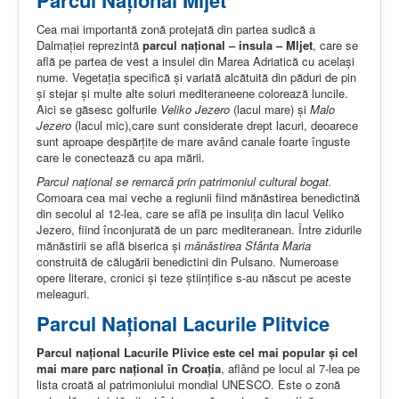
Parcul Naţional Mljet
Cea mai importantă zonă protejată din partea sudică a
Dalmaţiei reprezintă
parcul naţional – insula – Mljet
, care se
află pe partea de vest a insulei din Marea Adriatică cu acelaşi
nume. Vegetaţia specifică şi variată alcătuită din păduri de pin
și stejar și multe alte soiuri mediteraneene colorează luncile.
Aici se găsesc golfurile
Veliko Jezero
(lacul mare) și
Malo
Jezero
(lacul mic),care sunt considerate drept lacuri, deoarece
sunt aproape despărțite de mare având canale foarte înguste
care le conectează cu apa mării.
Parcul naţional se remarcă prin patrimoniul cultural bogat.
Comoara cea mai veche a regiunii fiind mănăstirea benedictină
din secolul al 12-lea, care se află pe insuliţa din lacul Veliko
Jezero, fiind înconjurată de un parc mediteranean. Între zidurile
mănăstirii se află biserica şi
mănăstirea Sfânta Maria
construită de călugării benedictini din Pulsano. Numeroase
opere literare, cronici şi teze ştiinţifice s-au născut pe aceste
meleaguri.
Parcul Național Lacurile Plitvice
Parcul național Lacurile Plivice este cel mai popular şi cel
mai mare parc naţional în Croaţia
, aflând pe locul al 7-lea pe
lista croată al patrimoniului mondial UNESCO. Este o zonă