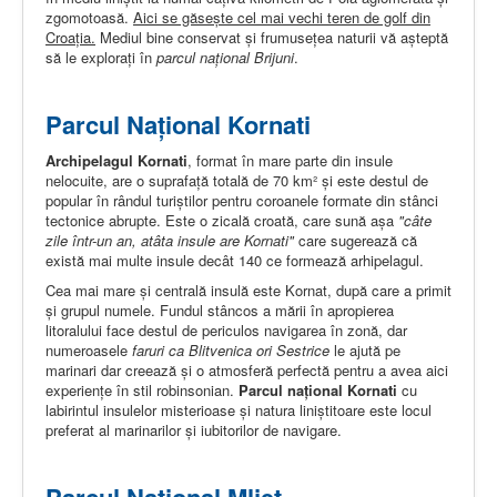
zgomotoasă.
Aici se găseşte cel mai vechi teren de golf din
Croaţia.
Mediul bine conservat şi frumuseţea naturii vă aşteptă
să le exploraţi în
parcul național Brijuni
.
Parcul Naţional Kornati
Archipelagul Kornati
, format în mare parte din insule
nelocuite, are o suprafaţă totală de 70 km² și este destul de
popular în rândul turiştilor pentru coroanele formate din stânci
tectonice abrupte. Este o zicală croată, care sună așa
"câte
zile într-un an, atâta insule are Kornati"
care sugerează că
există mai multe insule decât 140 ce formează arhipelagul.
Cea mai mare şi centrală insulă este Kornat, după care a primit
şi grupul numele. Fundul stâncos a mării în apropierea
litoralului face destul de periculos navigarea în zonă, dar
numeroasele
faruri ca Blitvenica ori Sestrice
le ajută pe
marinari dar creează și o atmosferă perfectă pentru a avea aici
experienţe în stil robinsonian.
Parcul naţional Kornati
cu
labirintul insulelor misterioase şi natura liniştitoare este locul
preferat al marinarilor şi iubitorilor de navigare.