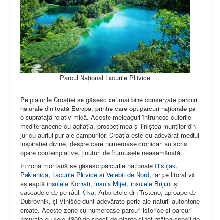
Parcul Național Lacurile Plitvice
Pe plaiurile Croaţiei se găsesc cel mai bine conservate parcuri
naturale din toată Europa, printre care opt parcuri naţionale pe
o suprafaţă relativ mică. Aceste meleaguri întrunesc culorile
mediteraneene cu agitaţia, prospeţimea şi liniştea munţilor din
jur cu auriul pur ale câmpurilor. Croația este cu adevărat mediul
inspiraţiei divine, despre care numeroase cronicari au scris
opere contemplative, ţinuturi de frumuseţe neasemănată.
În zona montană se găsesc parcurile naţionale
Risnjak
,
Paklenica
,
Lacurile Plitvice
şi
Velebit de Nord
, iar pe litoral vă
aşteaptă
insulele Kornati
,
insula Mljet
,
insulele Brijuni
şi
cascadele de pe râul
Krka
. Arboretele din Trsteno, aproape de
Dubrovnik, şi Vinišće dunt adevărate perle ale naturii autohtone
croate. Aceste zone cu numeroase parcuri istorice şi parcuri
naturale cu cele 4300 de specii de plante şi tot atâtea specii de