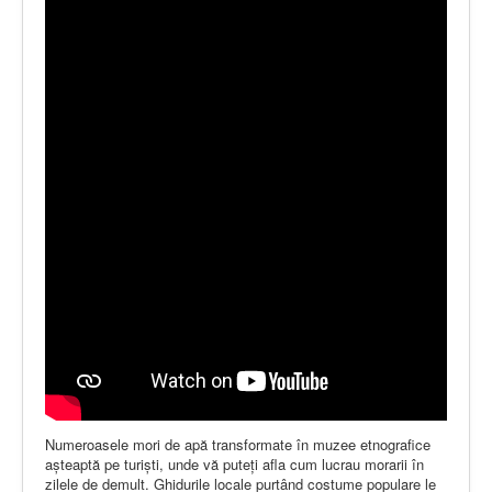
Numeroasele mori de apă transformate în muzee etnografice
aşteaptă pe turişti, unde vă puteţi afla cum lucrau morarii în
zilele de demult. Ghidurile locale purtând costume populare le