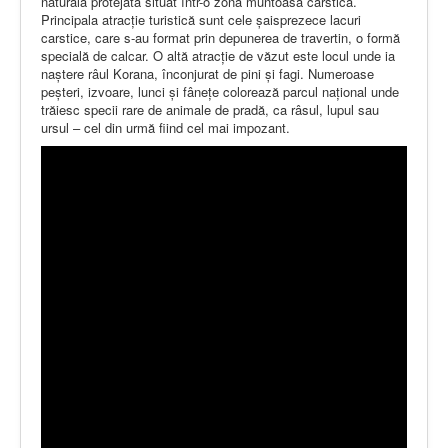
naturală protejată situat într-o zonă muntoasă carstică.
Principala atracţie turistică sunt cele șaisprezece lacuri
carstice, care s-au format prin depunerea de travertin, o formă
specială de calcar. O altă atracţie de văzut este locul unde ia
naştere râul Korana, înconjurat de pini şi fagi. Numeroase
peşteri, izvoare, lunci şi fânețe colorează parcul naţional unde
trăiesc specii rare de animale de pradă, ca râsul, lupul sau
ursul – cel din urmă fiind cel mai impozant.