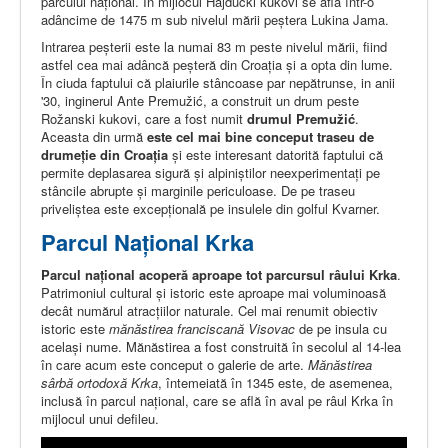
parcului naţional. În mijlocul Hajdučki kukovi se află într-o
adâncime de 1475 m sub nivelul mării peştera Lukina Jama.
Intrarea peşterii este la numai 83 m peste nivelul mării, fiind
astfel cea mai adâncă peşteră din Croaţia şi a opta din lume.
În ciuda faptului că plaiurile stâncoase par nepătrunse, in anii
'30, inginerul Ante Premužić, a construit un drum peste
Rožanski kukovi, care a fost numit
drumul Premužić
.
Aceasta din urmă
este cel mai bine conceput traseu de
drumeţie din Croaţia
şi este interesant datorită faptului că
permite deplasarea sigură şi alpiniștilor neexperimentaţi pe
stâncile abrupte şi marginile periculoase. De pe traseu
priveliştea este excepţională pe insulele din golful Kvarner.
Parcul Naţional Krka
Parcul naţional acoperă aproape tot parcursul râului Krka
.
Patrimoniul cultural şi istoric este aproape mai voluminoasă
decât numărul atracţiilor naturale. Cel mai renumit obiectiv
istoric este
mănăstirea franciscană Visovac
de pe insula cu
acelaşi nume. Mănăstirea a fost construită în secolul al 14-lea
în care acum este conceput o galerie de arte.
Mănăstirea
sârbă ortodoxă Krka
, întemeiată în 1345 este, de asemenea,
inclusă în parcul naţional, care se află în aval pe râul Krka în
mijlocul unui defileu.