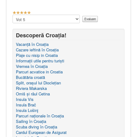
E
v
Vă
a
rugăm
l
să
u
evaluați
Descoperă Croația!
a
Vacanță în Croația
r
Cazare ieftină în Croația
e
Plaje cu nisip in Croatia
u
Informații utile pentru turiști
t
Vremea în Croația
i
Parcuri acvatice in Croatia
l
Bucătăria croată
i
Split, orașul lui Dioclețian
z
Riviera Makarska
a
Omiš și râul Cetina
t
Insula Vis
o
Insula Brač
r
Insula Lošinj
:
Parcuri naţionale în Croația
Sailing în Croaţia
5
Scuba diving în Croația
Cardul European de Asigurat
/