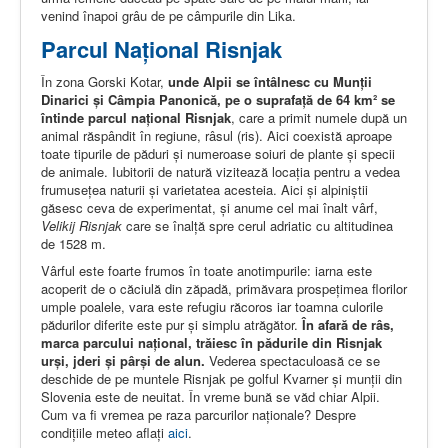
venind înapoi grâu de pe câmpurile din Lika.
Parcul Naţional Risnjak
În zona Gorski Kotar,
unde Alpii se întâlnesc cu Munţii
Dinarici şi Câmpia Panonică, pe o suprafaţă de 64 km² se
întinde parcul naţional Risnjak
, care a primit numele după un
animal răspândit în regiune, râsul (ris). Aici coexistă aproape
toate tipurile de păduri şi numeroase soiuri de plante şi specii
de animale. Iubitorii de natură vizitează locaţia pentru a vedea
frumuseţea naturii şi varietatea acesteia. Aici şi alpiniștii
găsesc ceva de experimentat, şi anume cel mai înalt vârf,
Velikij Risnjak
care se înalţă spre cerul adriatic cu altitudinea
de 1528 m.
Vârful este foarte frumos în toate anotimpurile: iarna este
acoperit de o căciulă din zăpadă, primăvara prospeţimea florilor
umple poalele, vara este refugiu răcoros iar toamna culorile
pădurilor diferite este pur și simplu atrăgător.
În afară de râs,
marca parcului naţional, trăiesc în pădurile din Risnjak
urşi, jderi şi pârși de alun.
Vederea spectaculoasă ce se
deschide de pe muntele Risnjak pe golful Kvarner şi munţii din
Slovenia este de neuitat. În vreme bună se văd chiar Alpii.
Cum va fi vremea pe raza parcurilor naţionale? Despre
condițiile meteo aflaţi
aici
.