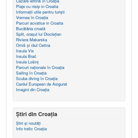
Cazare ieftină în Croația
Plaje cu nisip in Croatia
Informații utile pentru turiști
Vremea în Croația
Parcuri acvatice in Croatia
Bucătăria croată
Split, orașul lui Dioclețian
Riviera Makarska
Omiš și râul Cetina
Insula Vis
Insula Brač
Insula Lošinj
Parcuri naţionale în Croația
Sailing în Croaţia
Scuba diving în Croația
Cardul European de Asigurat
Imagini din Croația
Știri din Croația
Știri și noutăți
Info trafic Croația