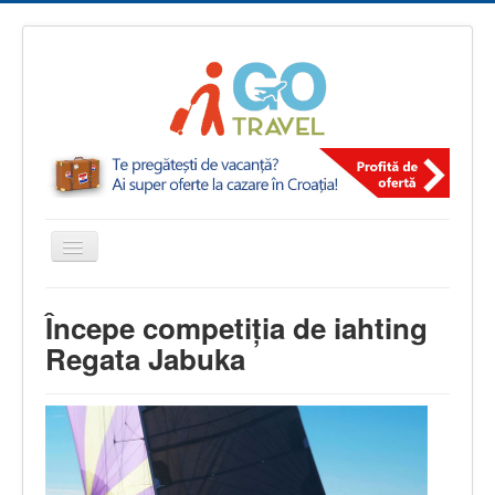
Comută
navigarea
igotravel.ro
Știri și noutăți
Începe competiția de iahting
Începe competiția de iahting Regata Jabuka
Regata Jabuka