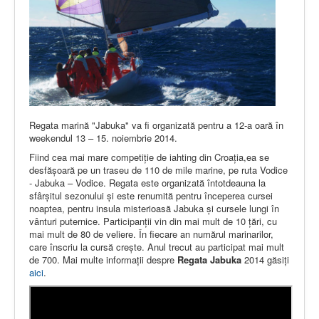
Regata marină "Jabuka" va fi organizată pentru a 12-a oară în
weekendul 13 – 15. noiembrie 2014.
Fiind cea mai mare competiție de iahting din Croația,ea se
desfășoară pe un traseu de 110 de mile marine, pe ruta Vodice
- Jabuka – Vodice. Regata este organizată întotdeauna la
sfârșitul sezonului și este renumită pentru începerea cursei
noaptea, pentru insula misterioasă Jabuka și cursele lungi în
vânturi puternice. Participanții vin din mai mult de 10 țări, cu
mai mult de 80 de veliere. În fiecare an numărul marinarilor,
care înscriu la cursă crește. Anul trecut au participat mai mult
de 700. Mai multe informații despre
Regata Jabuka
2014 găsiți
aici
.